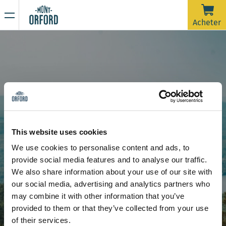
NOUVELLES
Acheter
Merci pour la saison !
16 AVRIL 2026
La saison 2025-26 est officiellement terminée.
Malheureusement, avec la pluie de la dernière semaine et
prévue jusqu'à samedi matin, les pistes nécessiteraient
beaucoup d'entretien de damage dans un très court délai
En raison de la période de dégel, la montagne est
afin d'ouvrir pour une dernière journée. On souhaite dire un
maintenant fermée à toute activité sportive incluant la
This website uses cookies
grand merci à tous les skieurs qui nous ont accompagnés
rando alpine et la randonnée pédestre.
We use cookies to personalise content and ads, to
durant ces plus de 120 jours d'ouverture cette saison.
Restez à l’affût de nos prochaines communications pour
À propos de la Corporation Ski &
provide social media features and to analyse our traffic.
connaître la date d’ouverture de la saison estivale de
We also share information about your use of our site with
Golf Mont-Orford
randonnée.
Merci de votre compréhension et à l'an prochain !
our social media, advertising and analytics partners who
may combine it with other information that you’ve
provided to them or that they’ve collected from your use
of their services.