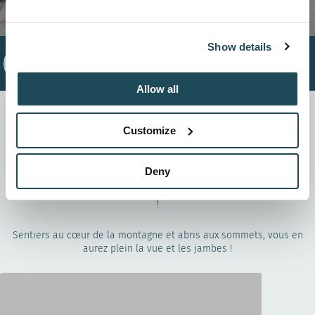
Show details
Billet
Accueil
Abonnement
journalier
Allow all
Randonnée alpine
Customize
Deny
Mordus d’aventure et de plein air, le Mont-Orford vous offre le
circuit le plus développé de randonnée alpine des Cantons-de-l'Est
!
Sentiers au cœur de la montagne et abris aux sommets, vous en
aurez plein la vue et les jambes !