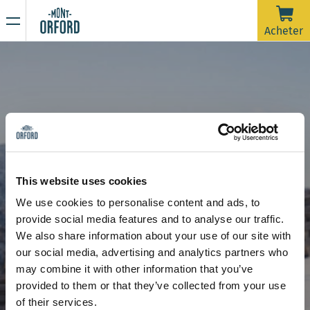
NOUVELLES
Acheter
Merci pour la saison !
16 AVRIL 2026
La saison 2025-26 est officiellement terminée.
Malheureusement, avec la pluie de la dernière semaine et
prévue jusqu'à samedi matin, les pistes nécessiteraient
beaucoup d'entretien de damage dans un très court délai
En raison de la période de dégel, la montagne est
afin d'ouvrir pour une dernière journée. On souhaite dire un
maintenant fermée à toute activité sportive incluant la
This website uses cookies
grand merci à tous les skieurs qui nous ont accompagnés
rando alpine et la randonnée pédestre.
We use cookies to personalise content and ads, to
durant ces plus de 120 jours d'ouverture cette saison.
Restez à l’affût de nos prochaines communications pour
provide social media features and to analyse our traffic.
connaître la date d’ouverture de la saison estivale de
Randonnée alpine
We also share information about your use of our site with
randonnée.
Merci de votre compréhension et à l'an prochain !
our social media, advertising and analytics partners who
may combine it with other information that you’ve
provided to them or that they’ve collected from your use
of their services.