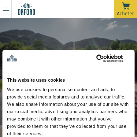
NOUVELLES
Acheter
Merci pour la saison !
16 AVRIL 2026
La saison 2025-26 est officiellement terminée.
Malheureusement, avec la pluie de la dernière semaine et
prévue jusqu'à samedi matin, les pistes nécessiteraient
beaucoup d'entretien de damage dans un très court délai
En raison de la période de dégel, la montagne est
afin d'ouvrir pour une dernière journée. On souhaite dire un
maintenant fermée à toute activité sportive incluant la
This website uses cookies
grand merci à tous les skieurs qui nous ont accompagnés
rando alpine et la randonnée pédestre.
We use cookies to personalise content and ads, to
durant ces plus de 120 jours d'ouverture cette saison.
Restez à l’affût de nos prochaines communications pour
provide social media features and to analyse our traffic.
connaître la date d’ouverture de la saison estivale de
Calendrier des activités
We also share information about your use of our site with
randonnée.
Merci de votre compréhension et à l'an prochain !
our social media, advertising and analytics partners who
may combine it with other information that you’ve
provided to them or that they’ve collected from your use
of their services.