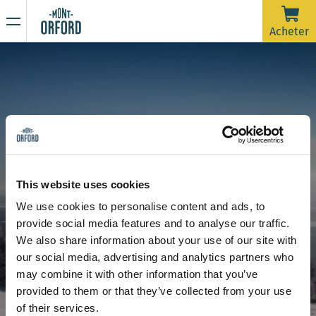
NOUVELLES
Acheter
Merci pour la saison !
16 AVRIL 2026
La saison 2025-26 est officiellement terminée.
Malheureusement, avec la pluie de la dernière semaine et
prévue jusqu'à samedi matin, les pistes nécessiteraient
beaucoup d'entretien de damage dans un très court délai
En raison de la période de dégel, la montagne est
afin d'ouvrir pour une dernière journée. On souhaite dire un
maintenant fermée à toute activité sportive incluant la
This website uses cookies
grand merci à tous les skieurs qui nous ont accompagnés
rando alpine et la randonnée pédestre.
We use cookies to personalise content and ads, to
durant ces plus de 120 jours d'ouverture cette saison.
Restez à l’affût de nos prochaines communications pour
provide social media features and to analyse our traffic.
connaître la date d’ouverture de la saison estivale de
Sécurité et règlements
We also share information about your use of our site with
randonnée.
Merci de votre compréhension et à l'an prochain !
our social media, advertising and analytics partners who
may combine it with other information that you’ve
provided to them or that they’ve collected from your use
of their services.