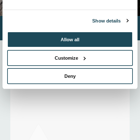
Show details
Horaire et
Sentiers et
Accueil
tarifs
cartes
Allow all
Partez à la découverte de nos 3 sommets et nos
nombreux sentiers qui plairont aux débutants
Customize
comme aux amateurs de sensations fortes.
Deny