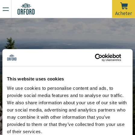
NOUVELLES
Acheter
Merci pour la saison !
16 AVRIL 2026
La saison 2025-26 est officiellement terminée.
Malheureusement, avec la pluie de la dernière semaine et
prévue jusqu'à samedi matin, les pistes nécessiteraient
beaucoup d'entretien de damage dans un très court délai
En raison de la période de dégel, la montagne est
afin d'ouvrir pour une dernière journée. On souhaite dire un
maintenant fermée à toute activité sportive incluant la
This website uses cookies
grand merci à tous les skieurs qui nous ont accompagnés
rando alpine et la randonnée pédestre.
We use cookies to personalise content and ads, to
durant ces plus de 120 jours d'ouverture cette saison.
Restez à l’affût de nos prochaines communications pour
provide social media features and to analyse our traffic.
connaître la date d’ouverture de la saison estivale de
Sentiers et cartes
We also share information about your use of our site with
randonnée.
Merci de votre compréhension et à l'an prochain !
our social media, advertising and analytics partners who
may combine it with other information that you’ve
provided to them or that they’ve collected from your use
of their services.