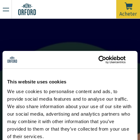
NOUVELLES
Acheter
Merci pour la saison !
16 AVRIL 2026
La saison 2025-26 est officiellement terminée.
Malheureusement, avec la pluie de la dernière semaine et
prévue jusqu'à samedi matin, les pistes nécessiteraient
beaucoup d'entretien de damage dans un très court délai
En raison de la période de dégel, la montagne est
afin d'ouvrir pour une dernière journée. On souhaite dire un
maintenant fermée à toute activité sportive incluant la
This website uses cookies
grand merci à tous les skieurs qui nous ont accompagnés
rando alpine et la randonnée pédestre.
We use cookies to personalise content and ads, to
durant ces plus de 120 jours d'ouverture cette saison.
Restez à l’affût de nos prochaines communications pour
provide social media features and to analyse our traffic.
connaître la date d’ouverture de la saison estivale de
test
We also share information about your use of our site with
randonnée.
Merci de votre compréhension et à l'an prochain !
our social media, advertising and analytics partners who
may combine it with other information that you’ve
provided to them or that they’ve collected from your use
of their services.