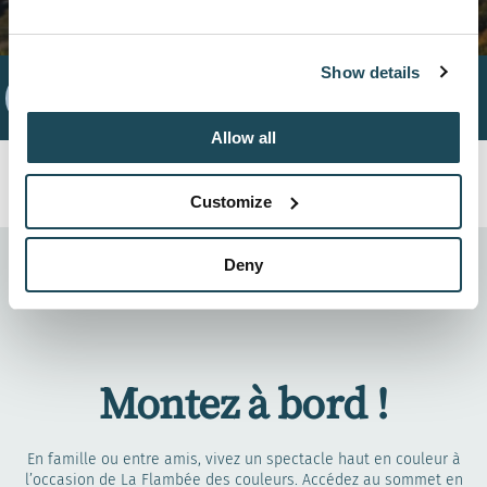
Show details
Remontée
Accueil
Activités
hybride
Allow all
Mont-Orford
Customize
18-19-20 (Grande Coulée), 26-27 septembre 2026
Deny
2-3-4-5 octobre, 9-10-11-12 octobre, 17-18 octobre
2026
Montez à bord !
En famille ou entre amis, vivez un spectacle haut en couleur à
l’occasion de La Flambée des couleurs. Accédez au sommet en