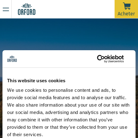
NOUVELLES
Acheter
Merci pour la saison !
16 AVRIL 2026
La saison 2025-26 est officiellement terminée.
Malheureusement, avec la pluie de la dernière semaine et
prévue jusqu'à samedi matin, les pistes nécessiteraient
beaucoup d'entretien de damage dans un très court délai
En raison de la période de dégel, la montagne est
afin d'ouvrir pour une dernière journée. On souhaite dire un
maintenant fermée à toute activité sportive incluant la
This website uses cookies
grand merci à tous les skieurs qui nous ont accompagnés
Calendrier des activités
La flambée des couleurs
rando alpine et la randonnée pédestre.
We use cookies to personalise content and ads, to
durant ces plus de 120 jours d'ouverture cette saison.
Restez à l’affût de nos prochaines communications pour
La flambée des couleurs
provide social media features and to analyse our traffic.
connaître la date d’ouverture de la saison estivale de
We also share information about your use of our site with
randonnée.
Merci de votre compréhension et à l'an prochain !
our social media, advertising and analytics partners who
DU 18 SEPTEMBRE AU 18 OCTOBRE
may combine it with other information that you’ve
provided to them or that they’ve collected from your use
of their services.