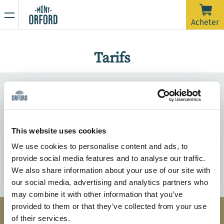
NOUVELLES
Acheter
Merci pour la saison !
Tarifs
16 AVRIL 2026
La saison 2025-26 est officiellement terminée.
Malheureusement, avec la pluie de la dernière semaine et
prévue jusqu'à samedi matin, les pistes nécessiteraient
Soyez les premiers à être informés de nos
beaucoup d'entretien de damage dans un très court délai
En raison de la période de dégel, la montagne est
nouveautés et promotions
afin d'ouvrir pour une dernière journée. On souhaite dire un
maintenant fermée à toute activité sportive incluant la
This website uses cookies
grand merci à tous les skieurs qui nous ont accompagnés
rando alpine et la randonnée pédestre.
We use cookies to personalise content and ads, to
durant ces plus de 120 jours d'ouverture cette saison.
Restez à l’affût de nos prochaines communications pour
provide social media features and to analyse our traffic.
courriel
connaître la date d’ouverture de la saison estivale de
We also share information about your use of our site with
randonnée.
Merci de votre compréhension et à l'an prochain !
our social media, advertising and analytics partners who
may combine it with other information that you’ve
provided to them or that they’ve collected from your use
of their services.