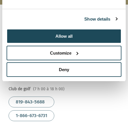
NOUS JOINDRE
Show details
Station de ski
(8 h 00 à 16 h 30)
Allow all
819-843-6548
Customize
1-866-673-6731
Deny
info@orford.com
Club de golf
(7 h 00 à 18 h 00)
819-843-5688
1-866-673-6731