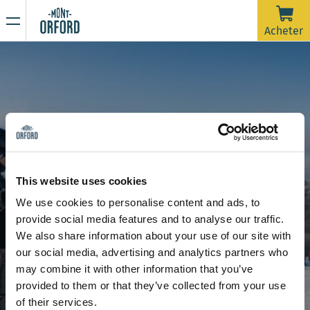
NOUVELLES
Acheter
Merci pour la saison !
16 AVRIL 2026
La saison 2025-26 est officiellement terminée.
Malheureusement, avec la pluie de la dernière semaine et
prévue jusqu'à samedi matin, les pistes nécessiteraient
beaucoup d'entretien de damage dans un très court délai
En raison de la période de dégel, la montagne est
afin d'ouvrir pour une dernière journée. On souhaite dire un
maintenant fermée à toute activité sportive incluant la
This website uses cookies
grand merci à tous les skieurs qui nous ont accompagnés
rando alpine et la randonnée pédestre.
We use cookies to personalise content and ads, to
durant ces plus de 120 jours d'ouverture cette saison.
Restez à l’affût de nos prochaines communications pour
provide social media features and to analyse our traffic.
connaître la date d’ouverture de la saison estivale de
Forfait Famille
We also share information about your use of our site with
randonnée.
Merci de votre compréhension et à l'an prochain !
our social media, advertising and analytics partners who
may combine it with other information that you’ve
provided to them or that they’ve collected from your use
of their services.