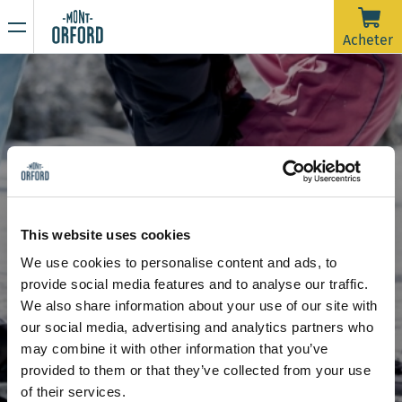
NOUVELLES
Acheter
Merci pour la saison !
16 AVRIL 2026
La saison 2025-26 est officiellement terminée.
Malheureusement, avec la pluie de la dernière semaine et
prévue jusqu'à samedi matin, les pistes nécessiteraient
beaucoup d'entretien de damage dans un très court délai
En raison de la période de dégel, la montagne est
afin d'ouvrir pour une dernière journée. On souhaite dire un
maintenant fermée à toute activité sportive incluant la
This website uses cookies
grand merci à tous les skieurs qui nous ont accompagnés
rando alpine et la randonnée pédestre.
We use cookies to personalise content and ads, to
durant ces plus de 120 jours d'ouverture cette saison.
Restez à l’affût de nos prochaines communications pour
provide social media features and to analyse our traffic.
connaître la date d’ouverture de la saison estivale de
Boutique
We also share information about your use of our site with
randonnée.
Merci de votre compréhension et à l'an prochain !
our social media, advertising and analytics partners who
may combine it with other information that you’ve
provided to them or that they’ve collected from your use
of their services.