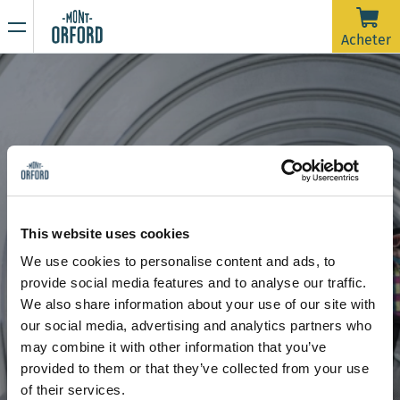
NOUVELLES
Acheter
Merci pour la saison !
16 AVRIL 2026
La saison 2025-26 est officiellement terminée.
Malheureusement, avec la pluie de la dernière semaine et
prévue jusqu'à samedi matin, les pistes nécessiteraient
beaucoup d'entretien de damage dans un très court délai
En raison de la période de dégel, la montagne est
afin d'ouvrir pour une dernière journée. On souhaite dire un
maintenant fermée à toute activité sportive incluant la
This website uses cookies
grand merci à tous les skieurs qui nous ont accompagnés
rando alpine et la randonnée pédestre.
We use cookies to personalise content and ads, to
durant ces plus de 120 jours d'ouverture cette saison.
Restez à l’affût de nos prochaines communications pour
École de glisse
Forfaits initiation
provide social media features and to analyse our traffic.
connaître la date d’ouverture de la saison estivale de
Forfaits initiation
We also share information about your use of our site with
randonnée.
Merci de votre compréhension et à l'an prochain !
our social media, advertising and analytics partners who
may combine it with other information that you’ve
provided to them or that they’ve collected from your use
of their services.