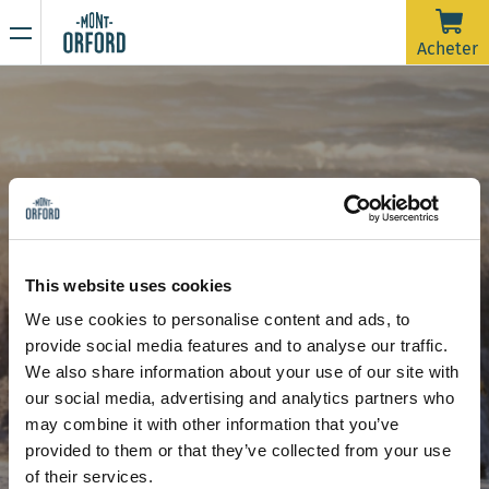
NOUVELLES
Acheter
Merci pour la saison !
16 AVRIL 2026
La saison 2025-26 est officiellement terminée.
Malheureusement, avec la pluie de la dernière semaine et
prévue jusqu'à samedi matin, les pistes nécessiteraient
beaucoup d'entretien de damage dans un très court délai
En raison de la période de dégel, la montagne est
afin d'ouvrir pour une dernière journée. On souhaite dire un
maintenant fermée à toute activité sportive incluant la
This website uses cookies
grand merci à tous les skieurs qui nous ont accompagnés
rando alpine et la randonnée pédestre.
We use cookies to personalise content and ads, to
durant ces plus de 120 jours d'ouverture cette saison.
Restez à l’affût de nos prochaines communications pour
Leçons privées
Leçons privées à la carte
provide social media features and to analyse our traffic.
connaître la date d’ouverture de la saison estivale de
Leçons privées à la carte
We also share information about your use of our site with
randonnée.
Merci de votre compréhension et à l'an prochain !
our social media, advertising and analytics partners who
may combine it with other information that you’ve
provided to them or that they’ve collected from your use
of their services.