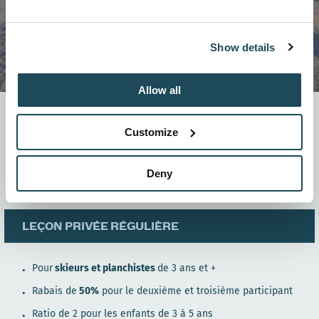
Show details
Allow all
Seul, à deux ou avec votre groupe d’amis, apprenez à
votre rythme.
Customize
Les leçons privées sont offertes pour les
skieurs et
les planchistes.
Deny
er
Réservez un forfait à compter du 1
novembre.
LEÇON PRIVÉE RÉGULIÈRE
Pour
skieurs et planchistes
de 3 ans et +
Rabais de
50%
pour le deuxième et troisième participant
Ratio de 2 pour les enfants de 3 à 5 ans