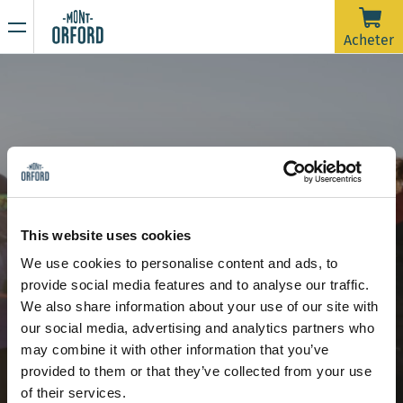
NOUVELLES
Acheter
Merci pour la saison !
16 AVRIL 2026
La saison 2025-26 est officiellement terminée.
Malheureusement, avec la pluie de la dernière semaine et
prévue jusqu'à samedi matin, les pistes nécessiteraient
beaucoup d'entretien de damage dans un très court délai
En raison de la période de dégel, la montagne est
afin d'ouvrir pour une dernière journée. On souhaite dire un
maintenant fermée à toute activité sportive incluant la
This website uses cookies
grand merci à tous les skieurs qui nous ont accompagnés
rando alpine et la randonnée pédestre.
We use cookies to personalise content and ads, to
durant ces plus de 120 jours d'ouverture cette saison.
Restez à l’affût de nos prochaines communications pour
Programme de 8 et 4 semaines - Enfants
Ours polaire ( 6 ans et +)
provide social media features and to analyse our traffic.
connaître la date d’ouverture de la saison estivale de
Ours polaire ( 6 ans et +)
We also share information about your use of our site with
randonnée.
Merci de votre compréhension et à l'an prochain !
our social media, advertising and analytics partners who
may combine it with other information that you’ve
provided to them or that they’ve collected from your use
of their services.