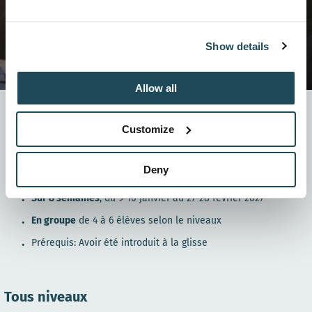
Show details
Allow all
Programme de développement des habiletés de ski
adapté aux enfants de 6 ans et plus, de tous niveaux.
Customize
Le but étant d'avoir du plaisir tout en apprenant à
améliorer vos techniques de ski et être en contrôle
dans toutes les situations.
Deny
Sur 8 semaines
, du 9-10 janvier au 27-28 février 2027
En groupe
de 4 à 6 élèves selon le niveaux
Prérequis: Avoir été introduit à la glisse
Tous niveaux